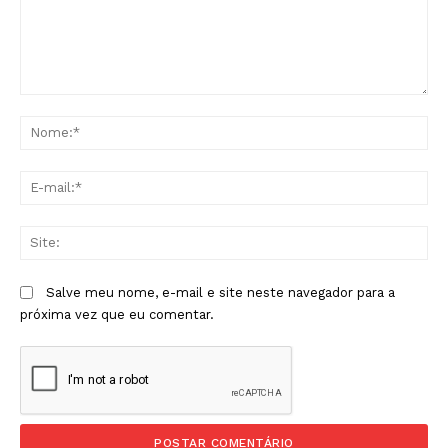
Comentário:
No
E-
mai
Sit
Salve meu nome, e-mail e site neste navegador para a
próxima vez que eu comentar.