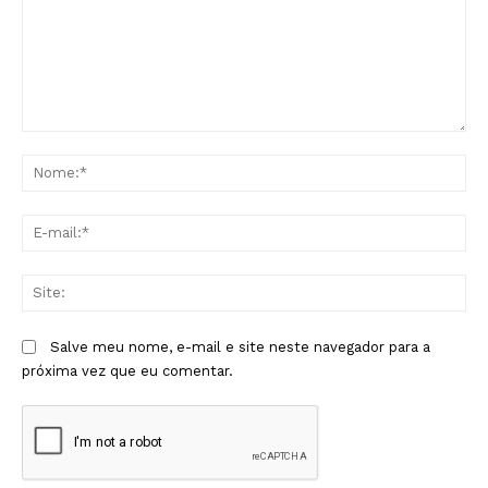
Comentário:
No
E-
mai
Sit
Salve meu nome, e-mail e site neste navegador para a
próxima vez que eu comentar.