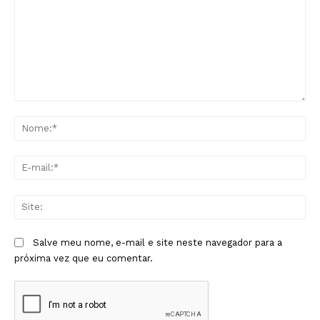
Comentário:
No
E-
mai
Sit
Salve meu nome, e-mail e site neste navegador para a
próxima vez que eu comentar.