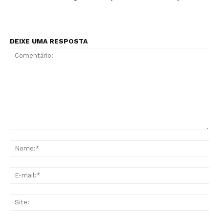
DEIXE UMA RESPOSTA
Comentário:
No
E-
mai
Sit