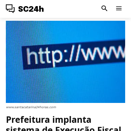
SC24h
www.santacatarina24horas.com
Prefeitura implanta
sistema de Execução Fiscal