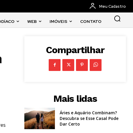
Meu Cadastro
ODÍACO
WEB
IMÓVEIS
CONTATO
Compartilhar
a
Mais lidas
Áries e Aquário Combinam?
Descubra se Esse Casal Pode
Dar Certo
res