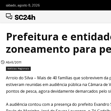
sábado, agosto 8, 2026
SC24h
Prefeitura e entida
zoneamento para pes
Abril/2011
Notícias Regionais
Arroio do Silva – Mais de 40 famílias que sobrevivem da 
estiveram reunidas em audiência pública na Câmara de Ver
pontos de pesca, agora devidamente demarcados pelo si
A audiência contou com a presença do prefeito Evandro S
Paulo do Marinho, José de Souza Lourenço, o Zé Gadelha