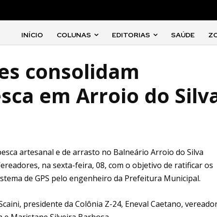
INÍCIO
COLUNAS
EDITORIAS
SAÚDE
Z
des consolidam
ca em Arroio do Silv
pesca artesanal e de arrasto no Balneário Arroio do Silva
eadores, na sexta-feira, 08, com o objetivo de ratificar os
stema de GPS pelo engenheiro da Prefeitura Municipal.
caini, presidente da Colônia Z-24, Eneval Caetano, vereado
 e Maristane Silveira Barbosa.