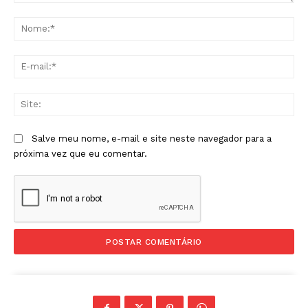
Comentário:
No
E-
mai
Sit
Salve meu nome, e-mail e site neste navegador para a
próxima vez que eu comentar.