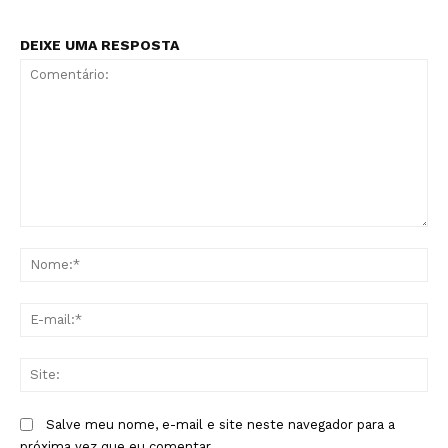
DEIXE UMA RESPOSTA
Comentário:
No
E-
mai
Sit
Salve meu nome, e-mail e site neste navegador para a
próxima vez que eu comentar.