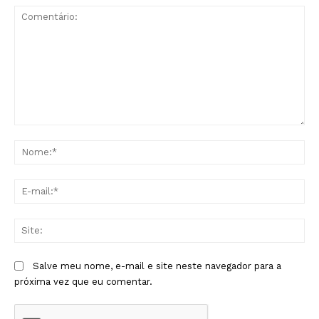
Comentário:
No
E-
mai
Sit
Salve meu nome, e-mail e site neste navegador para a
próxima vez que eu comentar.