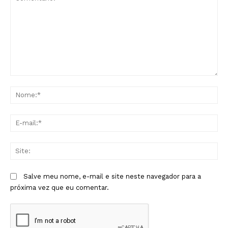
Comentário:
No
E-
mai
Sit
Salve meu nome, e-mail e site neste navegador para a
próxima vez que eu comentar.