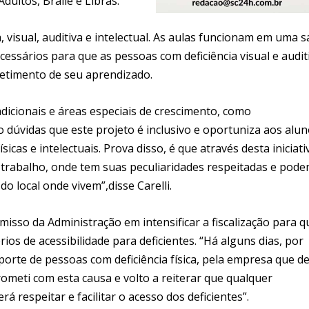
ultos, Braile e Libras.
 visual, auditiva e intelectual. As aulas funcionam em uma s
cessários para que as pessoas com deficiência visual e audit
timento de seu aprendizado.
tradicionais e áreas especiais de crescimento, como
dúvidas que este projeto é inclusivo e oportuniza aos alu
cas e intelectuais. Prova disso, é que através desta iniciati
trabalho, onde tem suas peculiaridades respeitadas e pode
 local onde vivem”,disse Carelli.
sso da Administração em intensificar a fiscalização para q
ios de acessibilidade para deficientes. “Há alguns dias, por
orte de pessoas com deficiência física, pela empresa que d
ometi com esta causa e volto a reiterar que qualquer
á respeitar e facilitar o acesso dos deficientes”.