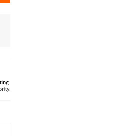
ting
rity.