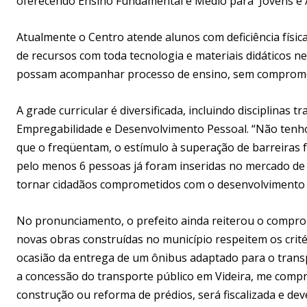
oferecendo Ensino Fundamental e Médio para Jovens e Ad
Atualmente o Centro atende alunos com deficiência física,
de recursos com toda tecnologia e materiais didáticos ne
possam acompanhar processo de ensino, sem comprome
A grade curricular é diversificada, incluindo disciplinas 
Empregabilidade e Desenvolvimento Pessoal. “Não tenho 
que o freqüentam, o estímulo à superação de barreiras físi
pelo menos 6 pessoas já foram inseridas no mercado de 
tornar cidadãos comprometidos com o desenvolvimento do
No pronunciamento, o prefeito ainda reiterou o compromi
novas obras construídas no município respeitem os critér
ocasião da entrega de um ônibus adaptado para o transp
a concessão do transporte público em Videira, me compr
construção ou reforma de prédios, será fiscalizada e dever