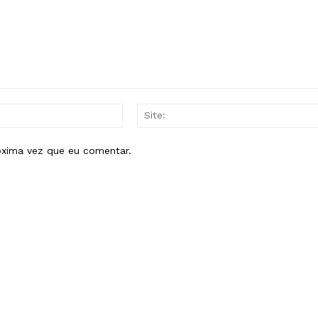
E-
mail:*
óxima vez que eu comentar.