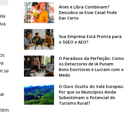
Áries e Libra Combinam?
Descubra se Esse Casal Pode
ala
Dar Certo
iva
Sua Empresa Está Pronta para
o SGEO e AEO?
nos
O Paradoxo da Perfeição: Como
va
os Detectores de IA Punem
Bons Escritores e Lucram com o
m se
Medo
O Ouro Oculto do Vale Europeu:
Por que os Municípios Ainda
ue
Subestimam o Potencial do
Turismo Rural?
etém