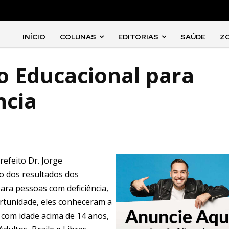
INÍCIO
COLUNAS
EDITORIAS
SAÚDE
Z
ro Educacional para
ncia
refeito Dr. Jorge
ão dos resultados dos
ara pessoas com deficiência,
rtunidade, eles conheceram a
 com idade acima de 14 anos,