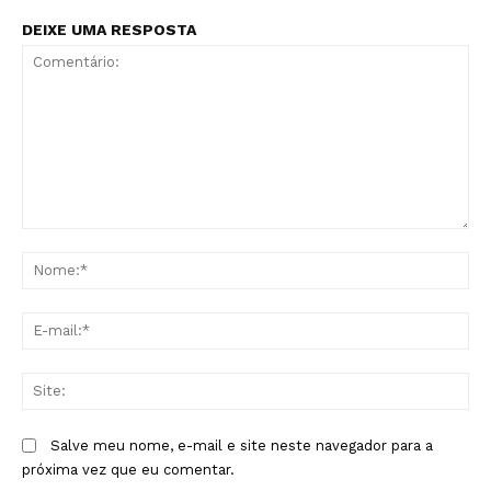
DEIXE UMA RESPOSTA
Comentário:
No
E-
mai
Sit
Salve meu nome, e-mail e site neste navegador para a
próxima vez que eu comentar.