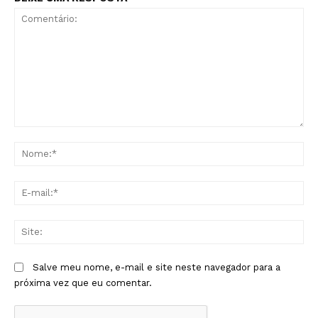
Comentário:
No
E-
mai
Sit
Salve meu nome, e-mail e site neste navegador para a
próxima vez que eu comentar.