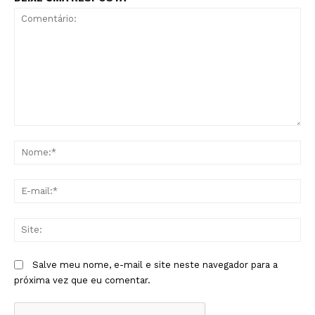
Comentário:
No
E-
mai
Sit
Salve meu nome, e-mail e site neste navegador para a
próxima vez que eu comentar.