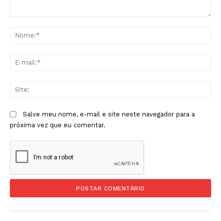
Comentário:
No
E-
mai
Sit
Salve meu nome, e-mail e site neste navegador para a
próxima vez que eu comentar.