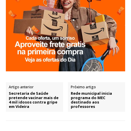
Artigo anterior
Próximo artigo
Secretaria de Saúde
Rede municipal inicia
pretende vacinar mais de
programa do MEC
4 mil idosos contra gripe
destinado aos
em Videira
professores