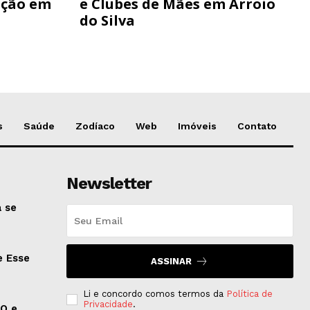
ação em
e Clubes de Mães em Arroio
do Silva
s
Saúde
Zodíaco
Web
Imóveis
Contato
Newsletter
 se
e Esse
ASSINAR
Li e concordo comos termos da
Política de
Privacidade
.
EO e