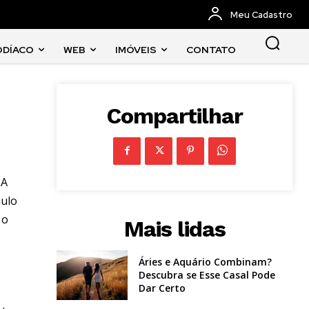
Meu Cadastro
ODÍACO
WEB
IMÓVEIS
CONTATO
Compartilhar
 A
aulo
 o
Mais lidas
Áries e Aquário Combinam?
Descubra se Esse Casal Pode
Dar Certo