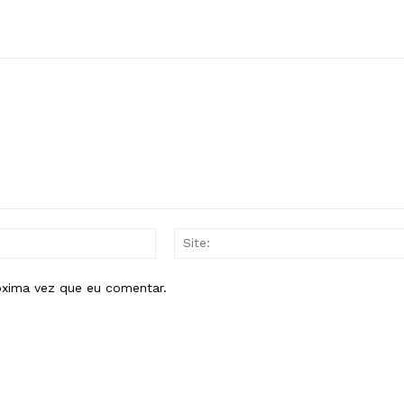
E-
mail:*
óxima vez que eu comentar.