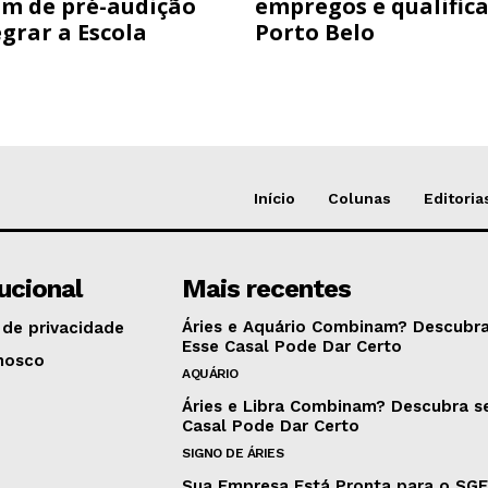
am de pré-audição
empregos e qualific
grar a Escola
Porto Belo
Início
Colunas
Editoria
tucional
Mais recentes
Áries e Aquário Combinam? Descubra
 de privacidade
Esse Casal Pode Dar Certo
nosco
AQUÁRIO
Áries e Libra Combinam? Descubra s
Casal Pode Dar Certo
SIGNO DE ÁRIES
Sua Empresa Está Pronta para o SG