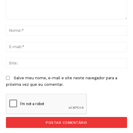
Comentário:
No
E-
mai
Sit
Salve meu nome, e-mail e site neste navegador para a
próxima vez que eu comentar.