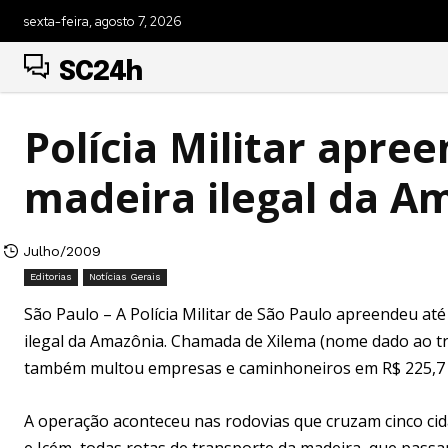
sexta-feira, agosto 7, 2026
SC24h
Polícia Militar apre
madeira ilegal da A
Julho/2009
Editorias
Notícias Gerais
São Paulo – A Polícia Militar de São Paulo apreendeu até 
ilegal da Amazônia. Chamada de Xilema (nome dado ao tr
também multou empresas e caminhoneiros em R$ 225,7 
A operação aconteceu nas rodovias que cruzam cinco cida
e Icém, todas rotas de transporte da madeira, que pass