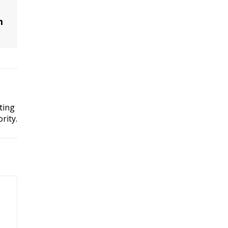
m
ting
rity.