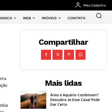
Meu Cadastro
ODÍACO
WEB
IMÓVEIS
CONTATO
Compartilhar
eira
Mais lidas
ação
Áries e Aquário Combinam?
Descubra se Esse Casal Pode
Dar Certo
ômbia
das