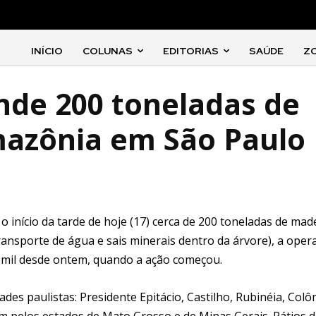
INÍCIO
COLUNAS
EDITORIAS
SAÚDE
Z
ende 200 toneladas de
mazônia em São Paulo
o início da tarde de hoje (17) cerca de 200 toneladas de mad
ansporte de água e sais minerais dentro da árvore), a oper
mil desde ontem, quando a ação começou.
des paulistas: Presidente Epitácio, Castilho, Rubinéia, Col
am pelos estados de Mato Grosso e de Minas Gerais. Pátios 