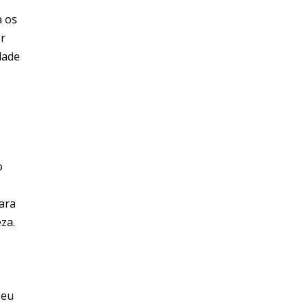
a os
or
dade
o
para
za.
e
seu