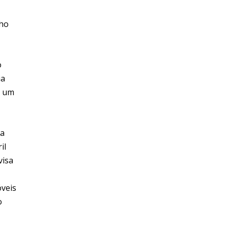
nho
o
ia
e um
da
il
visa
óveis
o