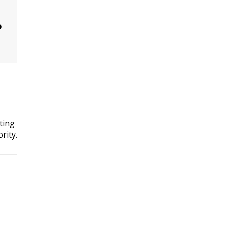
o
ting
rity.