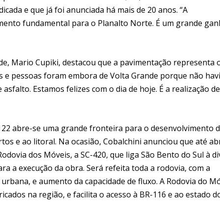
icada e que já foi anunciada há mais de 20 anos. “A
imento fundamental para o Planalto Norte. É um grande ga
de, Mario Cupiki, destacou que a pavimentação representa 
as e pessoas foram embora de Volta Grande porque não hav
asfalto. Estamos felizes com o dia de hoje. É a realização d
C-122 abre-se uma grande fronteira para o desenvolvimento 
rtos e ao litoral. Na ocasião, Cobalchini anunciou que até abr
odovia dos Móveis, a SC-420, que liga São Bento do Sul à di
a a execução da obra. Será refeita toda a rodovia, com a
a urbana, e aumento da capacidade de fluxo. A Rodovia do M
icados na região, e facilita o acesso à BR-116 e ao estado d