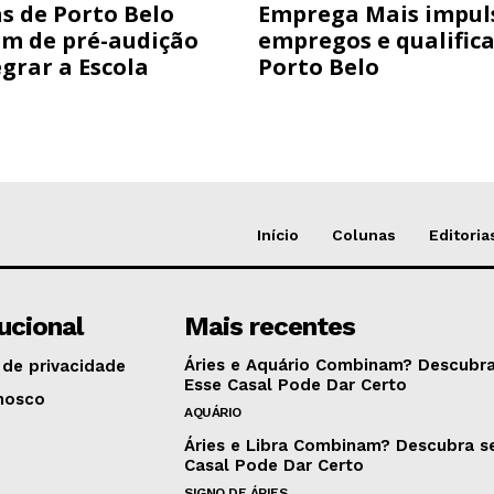
s de Porto Belo
Emprega Mais impul
am de pré-audição
empregos e qualific
grar a Escola
Porto Belo
Início
Colunas
Editoria
tucional
Mais recentes
Áries e Aquário Combinam? Descubra
 de privacidade
Esse Casal Pode Dar Certo
nosco
AQUÁRIO
Áries e Libra Combinam? Descubra s
Casal Pode Dar Certo
SIGNO DE ÁRIES