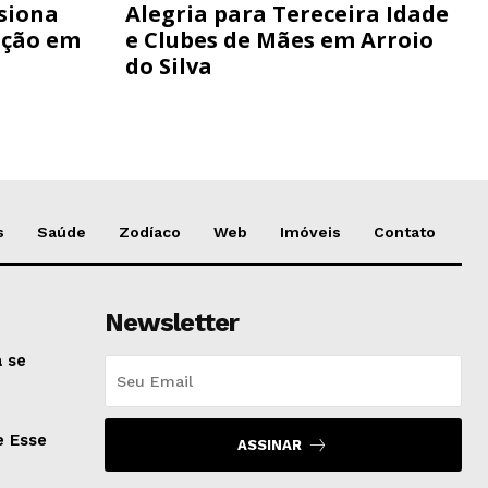
siona
Alegria para Tereceira Idade
ação em
e Clubes de Mães em Arroio
do Silva
s
Saúde
Zodíaco
Web
Imóveis
Contato
Newsletter
 se
e Esse
ASSINAR