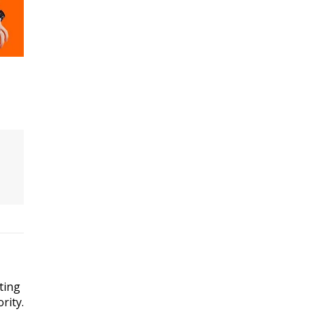
ting
rity.