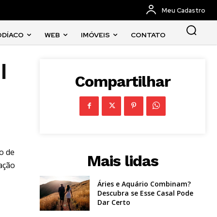
Meu Cadastro
ODÍACO
WEB
IMÓVEIS
CONTATO
l
Compartilhar
o de
Mais lidas
vação
Áries e Aquário Combinam?
Descubra se Esse Casal Pode
Dar Certo