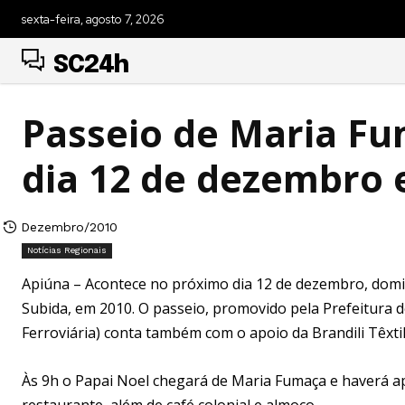
sexta-feira, agosto 7, 2026
SC24h
Passeio de Maria Fu
dia 12 de dezembro
Dezembro/2010
Notícias Regionais
Apiúna – Acontece no próximo dia 12 de dezembro, domi
Subida, em 2010. O passeio, promovido pela Prefeitura 
Ferroviária) conta também com o apoio da Brandili Têxtil
Às 9h o Papai Noel chegará de Maria Fumaça e haverá a
restaurante, além de café colonial e almoço.