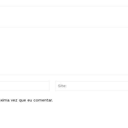
E-
mail:*
óxima vez que eu comentar.