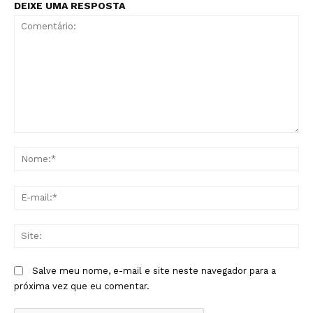
DEIXE UMA RESPOSTA
Comentário:
No
E-
mai
Sit
Salve meu nome, e-mail e site neste navegador para a
próxima vez que eu comentar.