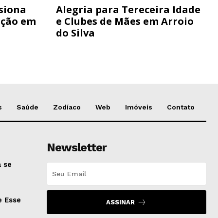
siona
Alegria para Tereceira Idade
ação em
e Clubes de Mães em Arroio
do Silva
s
Saúde
Zodíaco
Web
Imóveis
Contato
Newsletter
 se
e Esse
ASSINAR