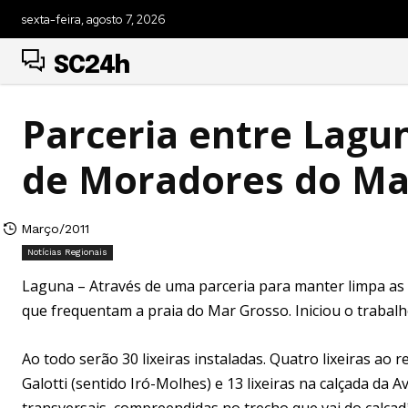
sexta-feira, agosto 7, 2026
SC24h
Parceria entre Lagu
de Moradores do Ma
Março/2011
Notícias Regionais
Laguna – Através de uma parceria para manter limpa as 
que frequentam a praia do Mar Grosso. Iniciou o trabalho
Ao todo serão 30 lixeiras instaladas. Quatro lixeiras ao r
Galotti (sentido Iró-Molhes) e 13 lixeiras na calçada da 
transversais, compreendidas no trecho que vai do calçad