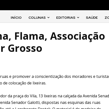
INÍCIO
COLUNAS
EDITORIAS
SAÚDE
Z
na, Flama, Associação
r Grosso
ruas e promover a conscientização dos moradores e turista
 de colocação de lixeiras.
edor da praça do Vila, 13 lixeiras na calçada da Avenida Sena
Avenida Senador Galotti, dispostas nas esquinas das ruas
ão até a Lanchonete Destak. O material é de madeira de