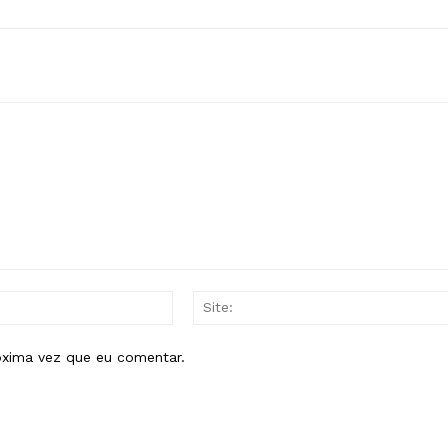
E-
mail:*
óxima vez que eu comentar.