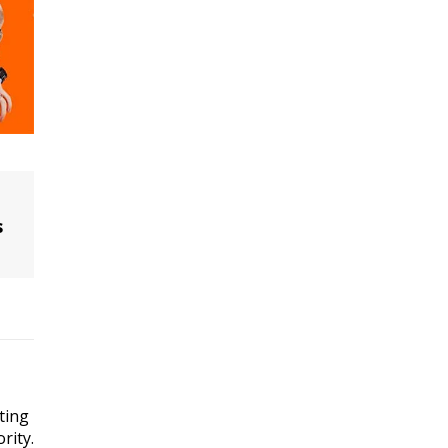
s
ting
rity.