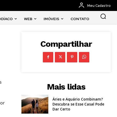
Meu Cadastro
ODÍACO
WEB
IMÓVEIS
CONTATO
Compartilhar
s
Mais lidas
Áries e Aquário Combinam?
dor
Descubra se Esse Casal Pode
Dar Certo