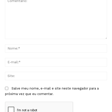
Comentário:
No
E-
mai
Sit
Salve meu nome, e-mail e site neste navegador para a
próxima vez que eu comentar.