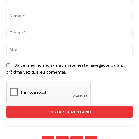
Comentário:
No
E-
mai
Sit
Salve meu nome, e-mail e site neste navegador para a
próxima vez que eu comentar.