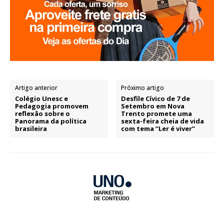
Artigo anterior
Próximo artigo
Colégio Unesc e
Desfile Cívico de 7 de
Pedagogia promovem
Setembro em Nova
reflexão sobre o
Trento promete uma
Panorama da política
sexta-feira cheia de vida
brasileira
com tema “Ler é viver”