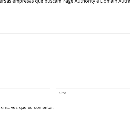
ersas empresas que buscam Page Authority e Domain Autho
E-
mail:*
óxima vez que eu comentar.