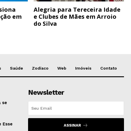
siona
Alegria para Tereceira Idade
ação em
e Clubes de Mães em Arroio
do Silva
s
Saúde
Zodíaco
Web
Imóveis
Contato
Newsletter
 se
e Esse
ASSINAR