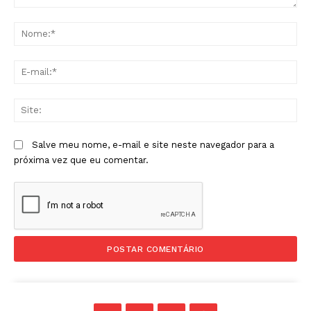
Comentário:
No
E-
mai
Sit
Salve meu nome, e-mail e site neste navegador para a
próxima vez que eu comentar.