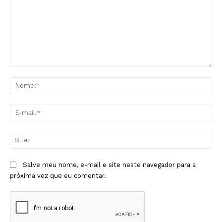
Comentário:
No
E-
mai
Sit
Salve meu nome, e-mail e site neste navegador para a
próxima vez que eu comentar.