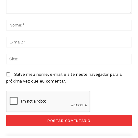
Comentário:
No
E-
mai
Sit
Salve meu nome, e-mail e site neste navegador para a
próxima vez que eu comentar.