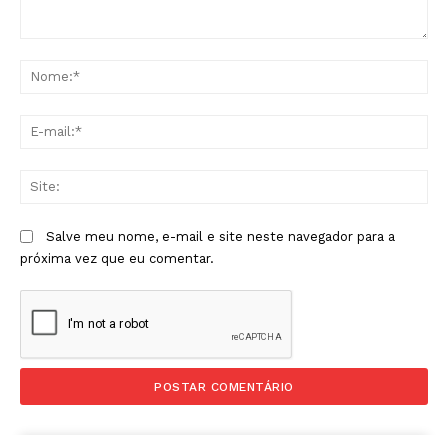
Comentário:
No
E-
mai
Sit
Salve meu nome, e-mail e site neste navegador para a
próxima vez que eu comentar.