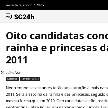
sexta-feira, agosto 7, 2026
SC24h
Oito candidatas con
rainha e princesas d
2011
Julho/2011
Editorias
Notícias Gerais
Neotrentinos e visitantes terão uma atração a mais na se
2011. Será a escolha da rainha e das princesas, seguido d
mesma forma que em 2010. Oito candidatas estão inscrita
neotrentina Cátea Rover, em parceria com o Circolo Tre