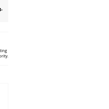
8-
ting
rity.