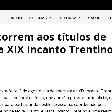
INÍCIO
COLUNAS
EDITORIAS
SAÚDE
Z
correm aos títulos de
a XIX Incanto Trentin
xta-feira, 5 de agosto, dia da abertura da XIX Incanto Trent
e baile no local da festa, que abrirá a programação oficial, d
s para participar do desfile de escolha, coordenado pela
ntino de Nova Trento. A Festa Incanto Trentino é uma reali