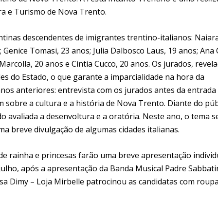
ura e Turismo de Nova Trento.
ntinas descendentes de imigrantes trentino-italianos: Naiar
 Genice Tomasi, 23 anos; Julia Dalbosco Laus, 19 anos; Ana 
 Marcolla, 20 anos e Cintia Cucco, 20 anos. Os jurados, revel
es do Estado, o que garante a imparcialidade na hora da
anos anteriores: entrevista com os jurados antes da entrad
sobre a cultura e a história de Nova Trento. Diante do púb
o avaliada a desenvoltura e a oratória. Neste ano, o tema s
 uma breve divulgação de algumas cidades italianas.
 de rainha e princesas farão uma breve apresentação individ
e julho, após a apresentação da Banda Musical Padre Sabbatin
esa Dimy – Loja Mirbelle patrocinou as candidatas com roup