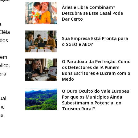
Áries e Libra Combinam?
Descubra se Esse Casal Pode
Dar Certo
a
Cléia
Sua Empresa Está Pronta para
ados
o SGEO e AEO?
a em
O Paradoxo da Perfeição: Como
lico,
os Detectores de IA Punem
erá
Bons Escritores e Lucram com o
Medo
O Ouro Oculto do Vale Europeu:
Por que os Municípios Ainda
ual
Subestimam o Potencial do
i,
Turismo Rural?
as