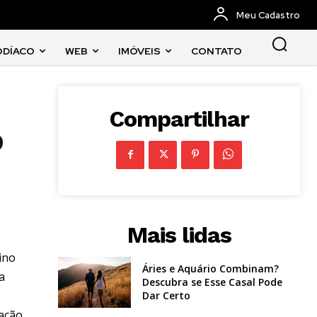
Meu Cadastro
ODÍACO
WEB
IMÓVEIS
CONTATO
Compartilhar
o
Mais lidas
ino
Áries e Aquário Combinam?
a
Descubra se Esse Casal Pode
Dar Certo
zação