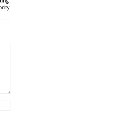
ting
rity.
Site: