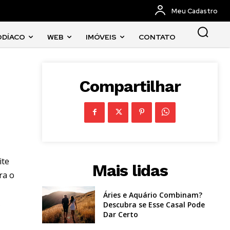
Meu Cadastro
ODÍACO
WEB
IMÓVEIS
CONTATO
Compartilhar
ite
Mais lidas
ra o
Áries e Aquário Combinam?
Descubra se Esse Casal Pode
Dar Certo