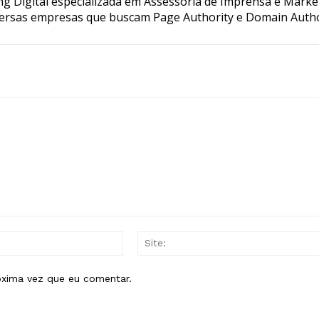
g Digital especializada em Assessoria de Imprensa e Marke
ersas empresas que buscam Page Authority e Domain Autho
E-
mail:*
óxima vez que eu comentar.