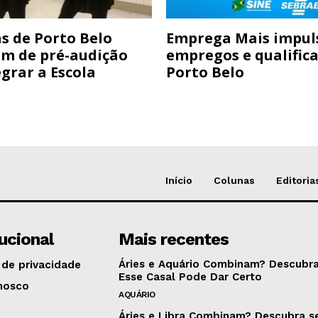
s de Porto Belo
Emprega Mais impul
am de pré-audição
empregos e qualific
grar a Escola
Porto Belo
Início
Colunas
Editoria
tucional
Mais recentes
Áries e Aquário Combinam? Descubra
 de privacidade
Esse Casal Pode Dar Certo
nosco
AQUÁRIO
Áries e Libra Combinam? Descubra s