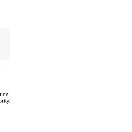
ting
rity.