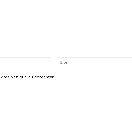
E-
mail:*
óxima vez que eu comentar.