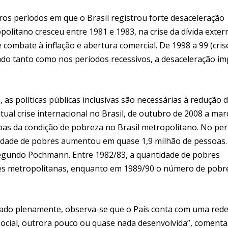
tros períodos em que o Brasil registrou forte desaceleração
litano cresceu entre 1981 e 1983, na crise da dívida extern
combate à inflação e abertura comercial. De 1998 a 99 (cris
vado tanto como nos períodos recessivos, a desaceleração i
 as políticas públicas inclusivas são necessárias à redução 
ual crise internacional no Brasil, de outubro de 2008 a mar
soas da condição de pobreza no Brasil metropolitano. No pe
tidade de pobres aumentou em quase 1,9 milhão de pessoas.
egundo Pochmann. Entre 1982/83, a quantidade de pobres
ões metropolitanas, enquanto em 1989/90 o número de pobr
tado plenamente, observa-se que o País conta com uma rede
social, outrora pouco ou quase nada desenvolvida”, comenta