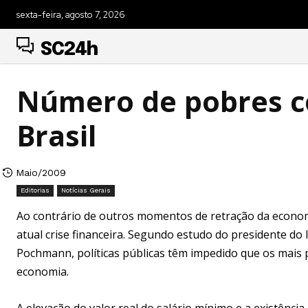
sexta-feira, agosto 7, 2026
SC24h
Número de pobres c
Brasil
Maio/2009
Editorias
Notícias Gerais
Ao contrário de outros momentos de retração da economi
atual crise financeira. Segundo estudo do presidente do 
Pochmann, políticas públicas têm impedido que os mais
economia.
A elevação do valor real do salário mínimo e a existênc