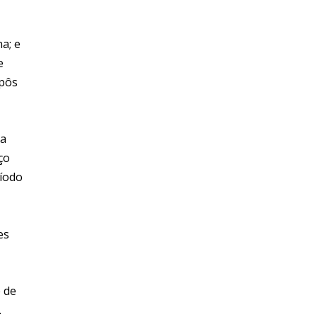
a; e
e
mpôs
da
ço
ríodo
es
 de
.