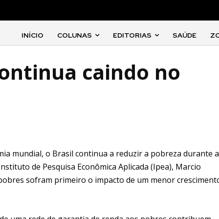
INÍCIO
COLUNAS
EDITORIAS
SAÚDE
Z
ontinua caindo no
a mundial, o Brasil continua a reduzir a pobreza durante a
Instituto de Pesquisa Econômica Aplicada (Ipea), Marcio
 pobres sofram primeiro o impacto de um menor cresciment
ia de uma rede de garantia de renda aos pobres contribuem