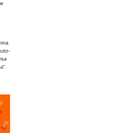
ue
nina
auto-
nsa
a”.