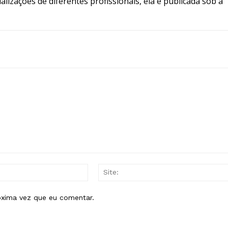
lizações de diferentes profissionais, ela é publicada sob a
E-
mail:*
óxima vez que eu comentar.