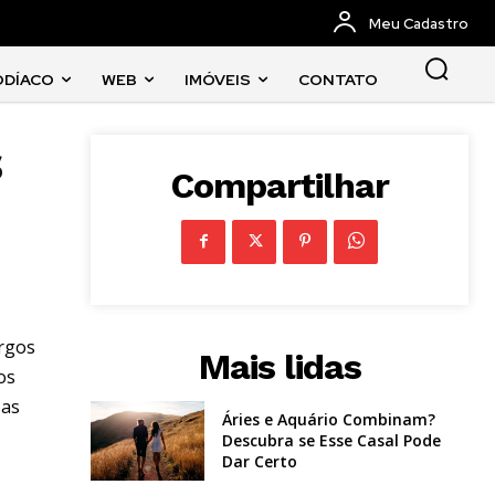
Meu Cadastro
ODÍACO
WEB
IMÓVEIS
CONTATO
s
Compartilhar
argos
Mais lidas
os
 as
Áries e Aquário Combinam?
Descubra se Esse Casal Pode
Dar Certo