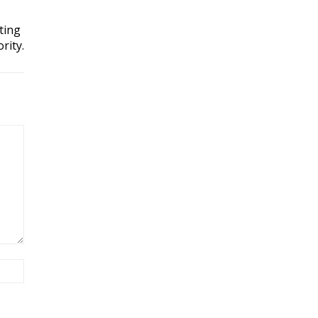
ting
rity.
Site: