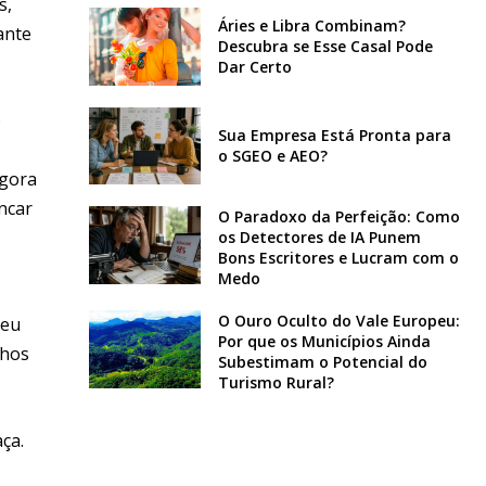
s,
Áries e Libra Combinam?
ante
Descubra se Esse Casal Pode
Dar Certo
o
Sua Empresa Está Pronta para
o SGEO e AEO?
Agora
ncar
O Paradoxo da Perfeição: Como
os Detectores de IA Punem
Bons Escritores e Lucram com o
Medo
O Ouro Oculto do Vale Europeu:
reu
Por que os Municípios Ainda
lhos
Subestimam o Potencial do
Turismo Rural?
ça.