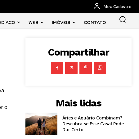
Meu Cadastro
ODÍACO
WEB
IMÓVEIS
CONTATO
Compartilhar
va
Mais lidas
er o
Áries e Aquário Combinam?
Descubra se Esse Casal Pode
Dar Certo