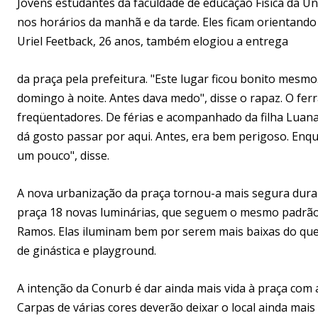
Jovens estudantes da faculdade de educação Física da Uni
nos horários da manhã e da tarde. Eles ficam orientand
Uriel Feetback, 26 anos, também elogiou a entrega
da praça pela prefeitura. "Este lugar ficou bonito mesm
domingo à noite. Antes dava medo", disse o rapaz. O fer
freqüentadores. De férias e acompanhado da filha Luana,
dá gosto passar por aqui. Antes, era bem perigoso. Enqu
um pouco", disse.
A nova urbanização da praça tornou-a mais segura durant
praça 18 novas luminárias, que seguem o mesmo padrão 
Ramos. Elas iluminam bem por serem mais baixas do que
de ginástica e playground.
A intenção da Conurb é dar ainda mais vida à praça com 
Carpas de várias cores deverão deixar o local ainda mais 