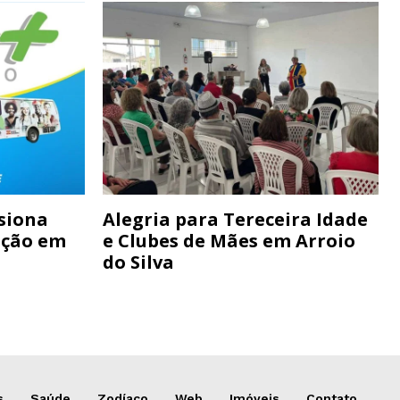
siona
Alegria para Tereceira Idade
ação em
e Clubes de Mães em Arroio
do Silva
s
Saúde
Zodíaco
Web
Imóveis
Contato