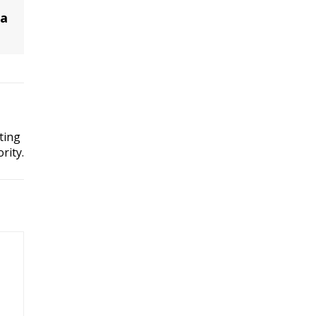
ra
ting
rity.