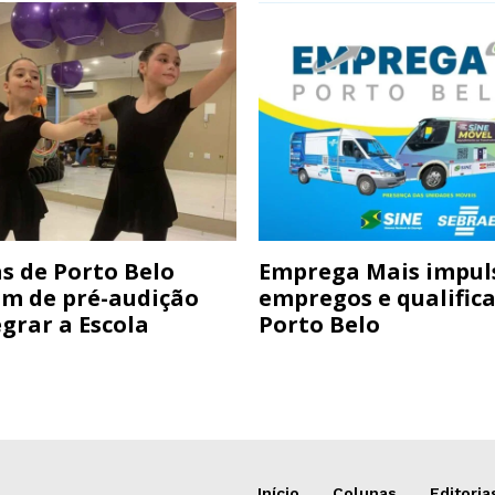
s de Porto Belo
Emprega Mais impul
am de pré-audição
empregos e qualific
grar a Escola
Porto Belo
Início
Colunas
Editoria