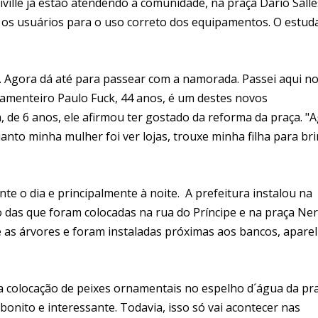
ville já estão atendendo a comunidade, na praça Dario Salle
o os usuários para o uso correto dos equipamentos. O estud
o. Agora dá até para passear com a namorada. Passei aqui n
ramenteiro Paulo Fuck, 44 anos, é um destes novos
 de 6 anos, ele afirmou ter gostado da reforma da praça. "
anto minha mulher foi ver lojas, trouxe minha filha para bri
e o dia e principalmente à noite. A prefeitura instalou na
das que foram colocadas na rua do Príncipe e na praça Ne
 as árvores e foram instaladas próximas aos bancos, apare
a colocação de peixes ornamentais no espelho d´água da pra
bonito e interessante. Todavia, isso só vai acontecer nas