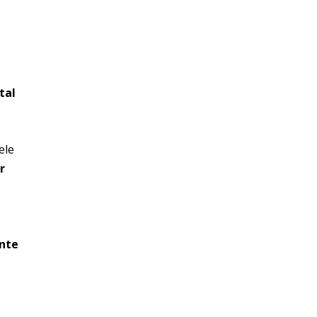
tal
ele
r
ante