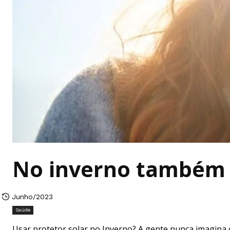
No inverno também s
Junho/2023
Saúde
Usar protetor solar no Inverno? A gente nunca imagina 