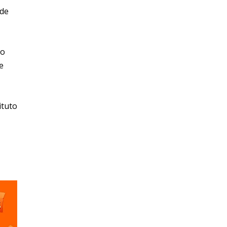
 de
ão
e
ituto