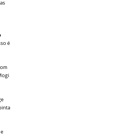
ias
o
sso é
 com
Mogi
ge
pinta
 e