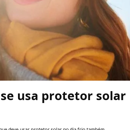
e usa protetor solar
que deve usar protetor solar no dia frio também.