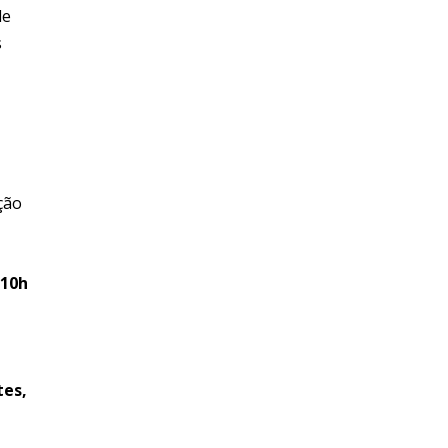
de
s
ção
 10h
tes,