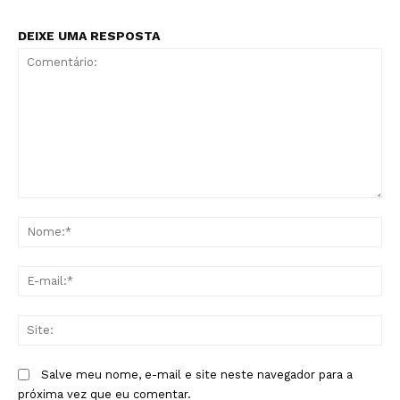
DEIXE UMA RESPOSTA
Comentário:
No
E-
mai
Sit
Salve meu nome, e-mail e site neste navegador para a
próxima vez que eu comentar.