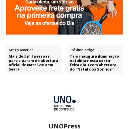
Artigo anterior
Próximo artigo
Mais de 5 mil pessoas
Taió inaugura iluminação
participaram da abertura
natalina nesta sexta-
oficial de Natal 2010 em
feira dia 3 com abertura
Seara
do “Natal dos Sonhos”
UNOPress