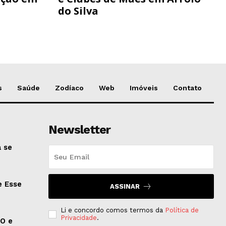
do Silva
s
Saúde
Zodíaco
Web
Imóveis
Contato
Newsletter
 se
e Esse
ASSINAR
Li e concordo comos termos da
Política de
Privacidade
.
EO e