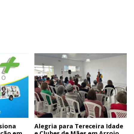
siona
Alegria para Tereceira Idade
ação em
e Clubes de Mães em Arroio