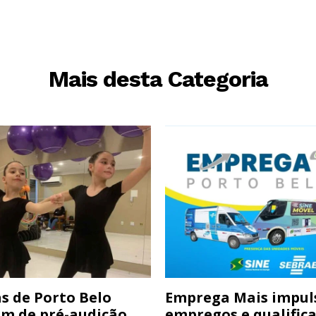
Mais desta Categoria
s de Porto Belo
Emprega Mais impul
am de pré-audição
empregos e qualific