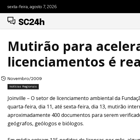
sexta-feira, agosto 7, 2026
SC24h
Mutirão para acelera
licenciamentos é rea
Novembro/2009
Notícias Regionais
Joinville – O setor de licenciamento ambiental da Funda
quarta-feira, dia 11, até sexta-feira, dia 13, mutirão in
aproximadamente 400 documentos para serem verificados
geógrafos, geólogos e biólogos.
Em média,entram 115 pedidos de licenças por mês, algu