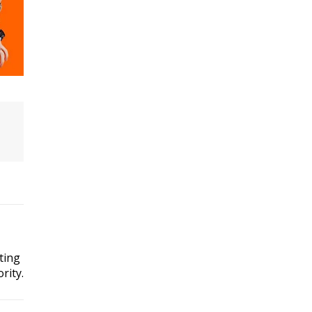
ting
rity.