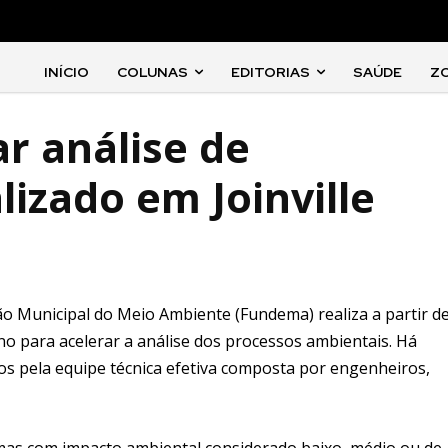
INÍCIO
COLUNAS
EDITORIAS
SAÚDE
Z
r análise de
lizado em Joinville
ção Municipal do Meio Ambiente (Fundema) realiza a partir d
terno para acelerar a análise dos processos ambientais. Há
 pela equipe técnica efetiva composta por engenheiros,
mas com impacto ambiental considerado baixo, médio ou de