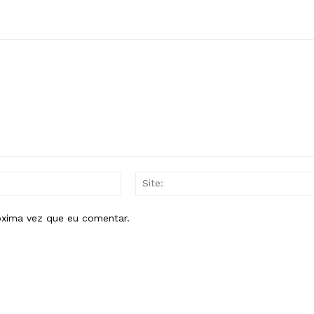
E-
mail:*
óxima vez que eu comentar.