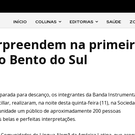
INÍCIO
COLUNAS
EDITORIAS
SAÚDE
Z
urpreendem na primei
 Bento do Sul
 parada para descanço, os integrantes da Banda Instrument
illar, realizaram, na noite desta quinta-feira (11), na Socied
tunidade um público de aproximadamente 200 pessoas
belas e perfeitas interpretações.
as Comunidades de Língua Alemã da América Latina, que acon