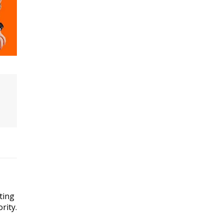
ting
rity.