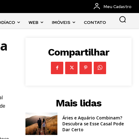
Meu Cadastro
ODÍACO
WEB
IMÓVEIS
CONTATO
ra
Compartilhar
al
Mais lidas
ade
Áries e Aquário Combinam?
Descubra se Esse Casal Pode
Dar Certo
tece