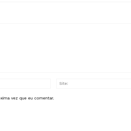
E-
mail:*
óxima vez que eu comentar.