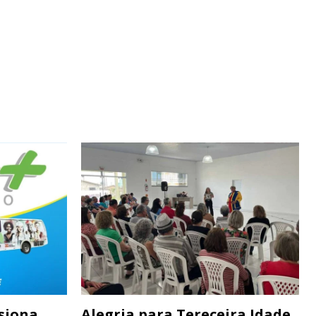
siona
Alegria para Tereceira Idade