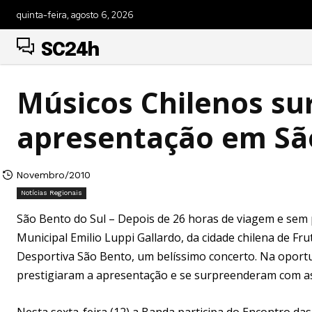
quinta-feira, agosto 6, 2026
SC24h
Músicos Chilenos s
apresentação em São
Novembro/2010
Notícias Regionais
São Bento do Sul – Depois de 26 horas de viagem e sem
Municipal Emilio Luppi Gallardo, da cidade chilena de Frut
Desportiva São Bento, um belíssimo concerto. Na opor
prestigiaram a apresentação e se surpreenderam com as 
Nesta sexta-feira (12) a Banda participa do Encontro d