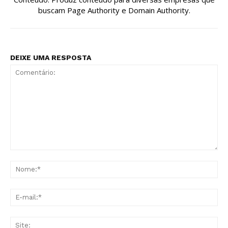
buscam Page Authority e Domain Authority.
DEIXE UMA RESPOSTA
Comentário:
No
E-
mai
Sit