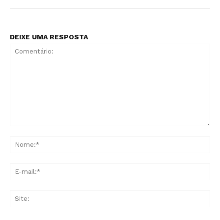
DEIXE UMA RESPOSTA
Comentário:
No
E-
mai
Sit