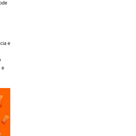
pode
cia e
o
 e