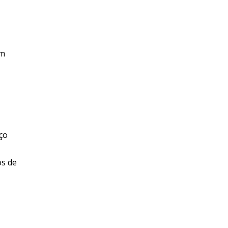
em
ço
os de