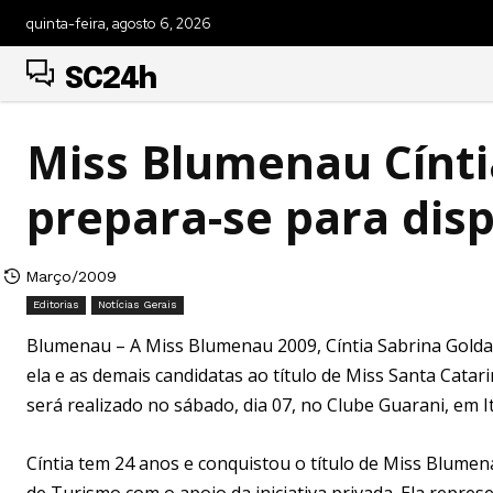
quinta-feira, agosto 6, 2026
SC24h
Miss Blumenau Cínti
prepara-se para dis
Março/2009
Editorias
Notícias Gerais
Blumenau – A Miss Blumenau 2009, Cíntia Sabrina Goldac
ela e as demais candidatas ao título de Miss Santa Catar
será realizado no sábado, dia 07, no Clube Guarani, em It
Cíntia tem 24 anos e conquistou o título de Miss Blume
de Turismo com o apoio da iniciativa privada. Ela repre