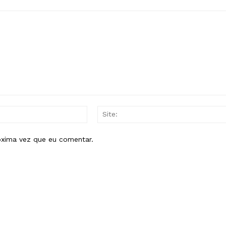
E-
mail:*
óxima vez que eu comentar.