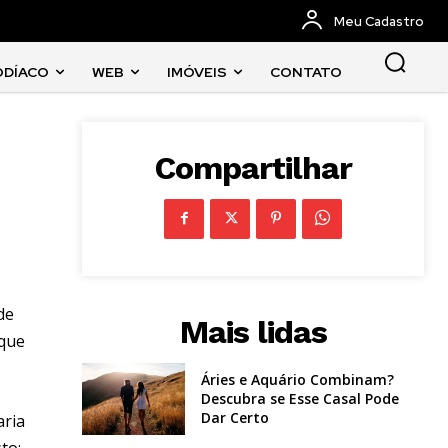
Meu Cadastro
ODÍACO
WEB
IMÓVEIS
CONTATO
Compartilhar
de
Mais lidas
 que
Áries e Aquário Combinam?
Descubra se Esse Casal Pode
Dar Certo
aria
to;