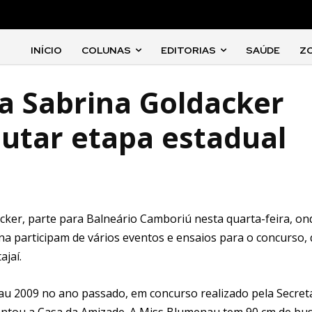
INÍCIO
COLUNAS
EDITORIAS
SAÚDE
Z
a Sabrina Goldacker
putar etapa estadual
ker, parte para Balneário Camboriú nesta quarta-feira, on
ina participam de vários eventos e ensaios para o concurso,
ajaí.
nau 2009 no ano passado, em concurso realizado pela Secret
sentou a Casa da Amizade. A Miss Blumenau tem 90 cm de bus