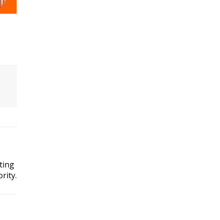
ting
rity.