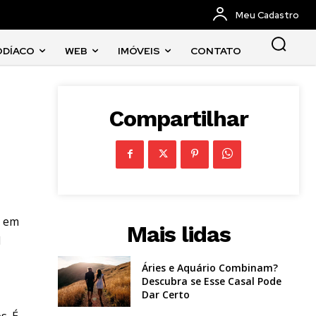
Meu Cadastro
ODÍACO
WEB
IMÓVEIS
CONTATO
Compartilhar
o em
Mais lidas
l
Áries e Aquário Combinam?
Descubra se Esse Casal Pode
Dar Certo
s. É