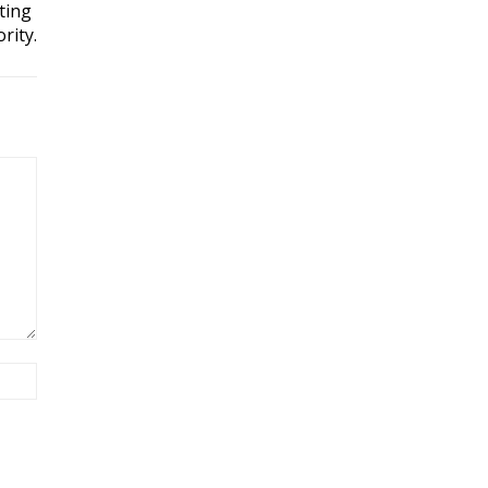
ting
rity.
Site: