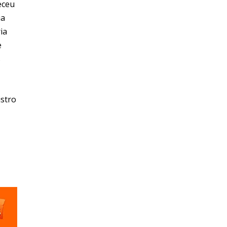
eceu
ua
ia
e
s
istro