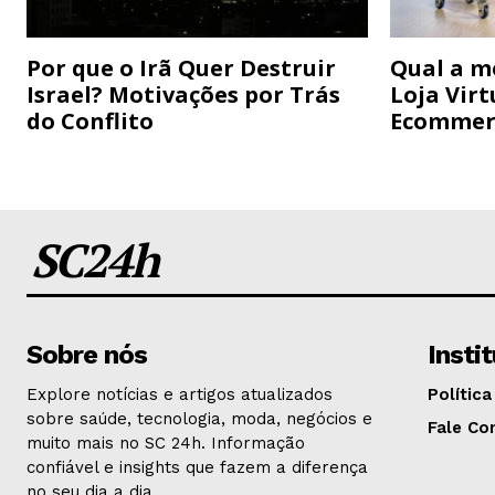
Por que o Irã Quer Destruir
Qual a m
Israel? Motivações por Trás
Loja Virt
do Conflito
Ecommer
SC24h
Sobre nós
Insti
Explore notícias e artigos atualizados
Política
sobre saúde, tecnologia, moda, negócios e
Fale Co
muito mais no SC 24h. Informação
confiável e insights que fazem a diferença
no seu dia a dia