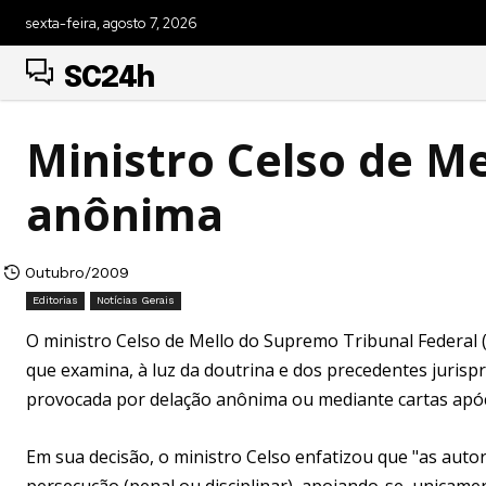
sexta-feira, agosto 7, 2026
SC24h
Ministro Celso de M
anônima
Outubro/2009
Editorias
Notícias Gerais
O ministro Celso de Mello do Supremo Tribunal Federal (S
que examina, à luz da doutrina e dos precedentes jurispr
provocada por delação anônima ou mediante cartas apóc
Em sua decisão, o ministro Celso enfatizou que "as auto
persecução (penal ou disciplinar), apoiando-se, unicamen