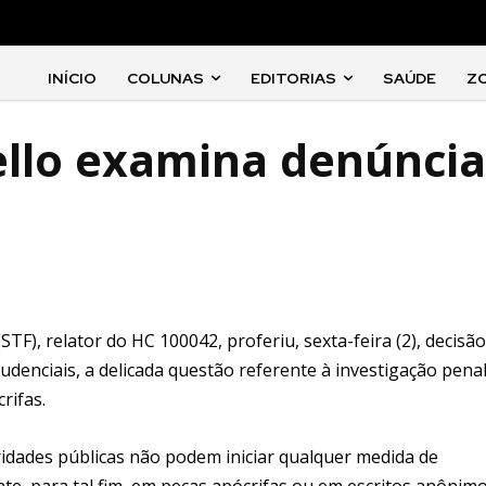
INÍCIO
COLUNAS
EDITORIAS
SAÚDE
Z
ello examina denúncia
TF), relator do HC 100042, proferiu, sexta-feira (2), decisã
udenciais, a delicada questão referente à investigação pena
rifas.
ridades públicas não podem iniciar qualquer medida de
te, para tal fim, em peças apócrifas ou em escritos anônimo