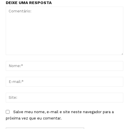
DEIXE UMA RESPOSTA
Comentário:
No
E-
mai
Sit
Salve meu nome, e-mail e site neste navegador para a
próxima vez que eu comentar.