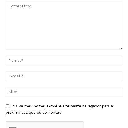
Comentário:
No
E-
mai
Sit
Salve meu nome, e-mail e site neste navegador para a
próxima vez que eu comentar.