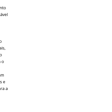
anto
tável
o
is,
ho
a o
ram
s e
ara a