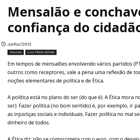
Mensalão e conchavo
confiança do cidadã
Junho/2013
Colunas
Luiz Flávio Gomes
Em tempos de mensalões envolvendo vários partidos (PT
outros como receptores, vale a pena uma reflexão de t
noções elementares de política e de Ética.
A política está no plano do ser (do que é). A Ética mora 
ser). Fazer política (no bom sentido) é, por exemplo, ir p
as injustiças sociais e individuais. Fazer política no mal
dinheiro de todos.
A Ética diz: não se comprometa com o erro, com o desvi