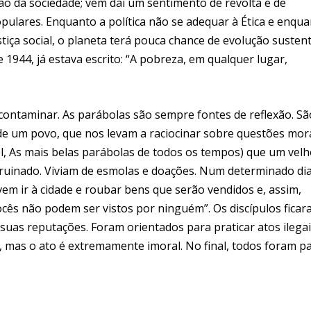
ão da sociedade; vem daí um sentimento de revolta e de
ulares. Enquanto a política não se adequar à Ética e enqu
stiça social, o planeta terá pouca chance de evolução susten
de 1944, já estava escrito: “A pobreza, em qualquer lugar,
 contaminar. As parábolas são sempre fontes de reflexão. Sã
 de um povo, que nos levam a raciocinar sobre questões mora
el, As mais belas parábolas de todos os tempos) que um vel
rruinado. Viviam de esmolas e doações. Num determinado di
vem ir à cidade e roubar bens que serão vendidos e, assim,
cês não podem ser vistos por ninguém”. Os discípulos fica
as reputações. Foram orientados para praticar atos ilegai
, mas o ato é extremamente imoral. No final, todos foram p