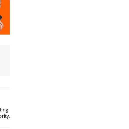
ting
rity.