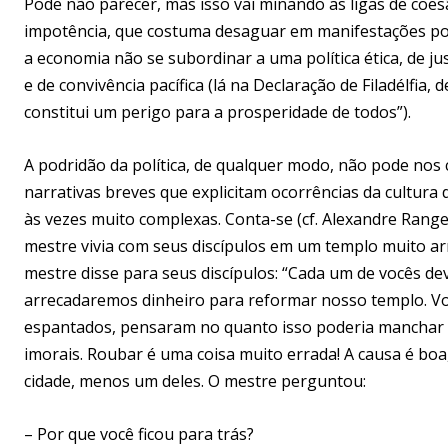
Pode não parecer, mas isso vai minando as ligas de coes
impotência, que costuma desaguar em manifestações pop
a economia não se subordinar a uma política ética, de ju
e de convivência pacífica (lá na Declaração de Filadélfia, 
constitui um perigo para a prosperidade de todos”).
A podridão da política, de qualquer modo, não pode nos
narrativas breves que explicitam ocorrências da cultura
às vezes muito complexas. Conta-se (cf. Alexandre Rang
mestre vivia com seus discípulos em um templo muito a
mestre disse para seus discípulos: “Cada um de vocês de
arrecadaremos dinheiro para reformar nosso templo. Vo
espantados, pensaram no quanto isso poderia manchar su
imorais. Roubar é uma coisa muito errada! A causa é boa
cidade, menos um deles. O mestre perguntou:
– Por que você ficou para trás?