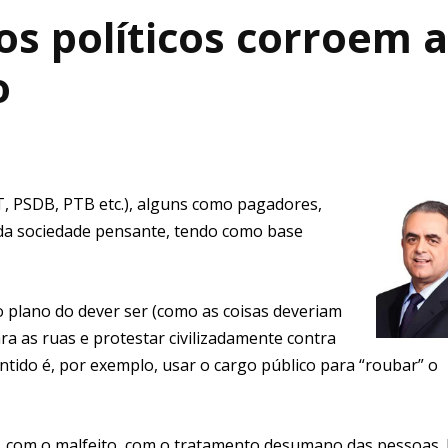
s políticos corroem a
o
, PSDB, PTB etc.), alguns como pagadores,
oda sociedade pensante, tendo como base
no plano do dever ser (como as coisas deveriam
ara as ruas e protestar civilizadamente contra
 sentido é, por exemplo, usar o cargo público para “roubar” o
o, com o malfeito, com o tratamento desumano das pessoas.