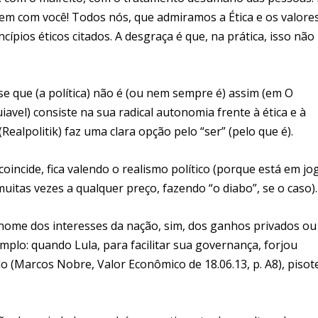
sem com você! Todos nós, que admiramos a Ética e os valore
cípios éticos citados. A desgraça é que, na prática, isso não
se que (a política) não é (ou nem sempre é) assim (em O
uiavel) consiste na sua radical autonomia frente à ética e à
 (Realpolitik) faz uma clara opção pelo “ser” (pelo que é).
oincide, fica valendo o realismo político (porque está em jo
uitas vezes a qualquer preço, fazendo “o diabo”, se o caso).
 nome dos interesses da nação, sim, dos ganhos privados ou
emplo: quando Lula, para facilitar sua governança, forjou
o (Marcos Nobre, Valor Econômico de 18.06.13, p. A8), piso