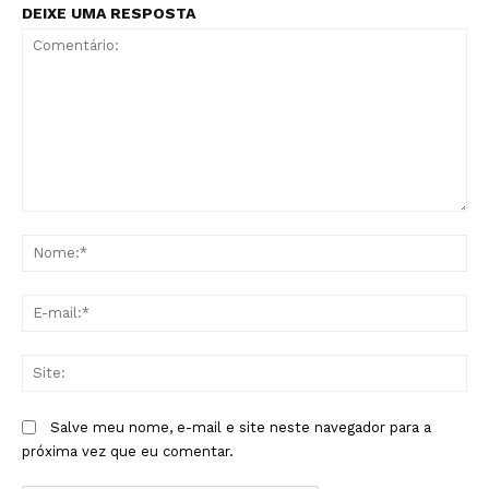
DEIXE UMA RESPOSTA
Comentário:
No
E-
mai
Sit
Salve meu nome, e-mail e site neste navegador para a
próxima vez que eu comentar.